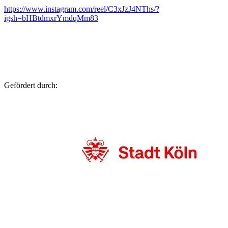
https://www.instagram.com/reel/C3xJzJ4NThs/?
igsh=bHBtdmxrYmdqMm83
Gefördert durch: