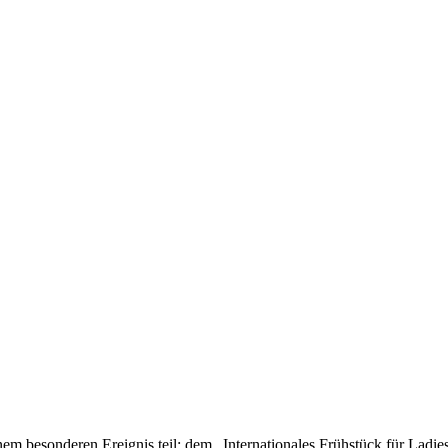
 besonderen Ereignis teil: dem „Internationales Frühstück für Ladies 