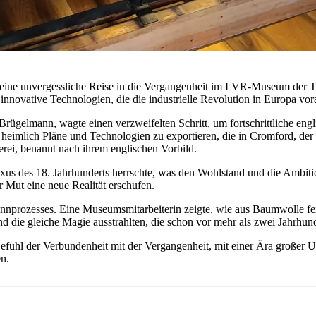
ne unvergessliche Reise in die Vergangenheit im LVR-Museum der Text
novative Technologien, die die industrielle Revolution in Europa vor
ügelmann, wagte einen verzweifelten Schritt, um fortschrittliche engl
, heimlich Pläne und Technologien zu exportieren, die in Cromford, der
rei, benannt nach ihrem englischen Vorbild.
us des 18. Jahrhunderts herrschte, was den Wohlstand und die Ambitio
 Mut eine neue Realität erschufen.
nnprozesses. Eine Museumsmitarbeiterin zeigte, wie aus Baumwolle fei
die gleiche Magie ausstrahlten, die schon vor mehr als zwei Jahrhunde
s Gefühl der Verbundenheit mit der Vergangenheit, mit einer Ära große
n.