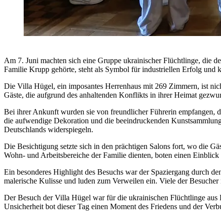
Am 7. Juni machten sich eine Gruppe ukrainischer Flüchtlinge, die de
Familie Krupp gehörte, steht als Symbol für industriellen Erfolg und
Die Villa Hügel, ein imposantes Herrenhaus mit 269 Zimmern, ist nich
Gäste, die aufgrund des anhaltenden Konflikts in ihrer Heimat gezwun
Bei ihrer Ankunft wurden sie von freundlicher Führerin empfangen, d
die aufwendige Dekoration und die beeindruckenden Kunstsammlungen
Deutschlands widerspiegeln.
Die Besichtigung setzte sich in den prächtigen Salons fort, wo die Gä
Wohn- und Arbeitsbereiche der Familie dienten, boten einen Einblick 
Ein besonderes Highlight des Besuchs war der Spaziergang durch den 
malerische Kulisse und luden zum Verweilen ein. Viele der Besucher 
Der Besuch der Villa Hügel war für die ukrainischen Flüchtlinge aus
Unsicherheit bot dieser Tag einen Moment des Friedens und der Verbu