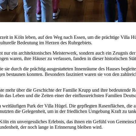
rzeit in Köln leben, auf den Weg nach Essen, um die prächtige Villa H
 kulturelle Bedeutung im Herzen des Ruhrgebiets.
t nur ein architektonisches Meisterwerk, sondern auch ein Zeugnis der
gen waren, ihre Häuser zu verlassen, fanden in dieser historischen Stä
ie sie durch die prächtig ausgestatteten Innenräume des Hauses beglei
 bestaunen konnten. Besonders fasziniert waren sie von den zahlreic
ste mehr über die Geschichte der Familie Krupp und ihre bedeutende Rol
in das Leben und die Zeiten einer der einflussreichsten Familien Deuts
weitläufigen Park der Villa Hügel. Die gepflegten Rasenflächen, die 
nutzten die Gelegenheit, um in der friedlichen Umgebung Kraft zu tan
 Köln ein unvergessliches Erlebnis, das ihnen ein Gefühl von Gemeins
ndenheit, der noch lange in Erinnerung bleiben wird.