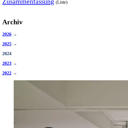
Zusammenfassung
(Liste)
Archiv
2026
→
2025
→
2024
2023
→
2022
→